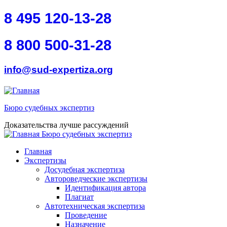
Перейти к основному содержанию
Skip to search
8 495 120-13-28
8 800 500-31-28
info@sud-expertiza.org
Бюро судебных экспертиз
Доказательства лучше рассуждений
Бюро судебных экспертиз
toggle
Главное меню
Главная
Экспертизы
Досудебная экспертиза
Автороведческие экспертизы
Идентификация автора
Плагиат
Автотехническая экспертиза
Проведение
Назначение