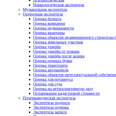
Психиатрическая
Наркологическая экспертиза
Музыкальная экспертиза
Оценочная экспертиза
Оценка бизнеса
Оценка компании
Оценка недвижимости
Оценка квартиры
Оценка объектов незавершенного строительст
Оценка земельных участков
Оценка ущерба
Оценка ущерба от пожара
Оценка ущерба после залива
Оценка ценных бумаг
Оценка транспорта
Оценка автомобиля
Оценка объектов интеллектуальной собствен
Оценка для нотариуса
Оценка для суда
Оценка на ретроспективную дату
Оспаривание кадастровой стоимости
Почерковедческая экспертиза
Экспертиза подписи
Экспертиза почерка
Экспертиза записи