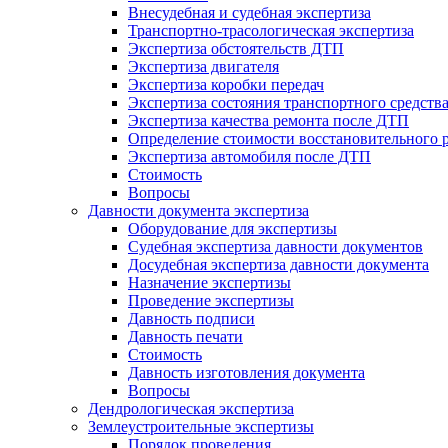
Внесудебная и судебная экспертиза
Транспортно-трасологическая экспертиза
Экспертиза обстоятельств ДТП
Экспертиза двигателя
Экспертиза коробки передач
Экспертиза состояния транспортного средств
Экспертиза качества ремонта после ДТП
Определение стоимости восстановительного 
Экспертиза автомобиля после ДТП
Стоимость
Вопросы
Давности документа экспертиза
Оборудование для экспертизы
Судебная экспертиза давности документов
Досудебная экспертиза давности документа
Назначение экспертизы
Проведение экспертизы
Давность подписи
Давность печати
Стоимость
Давность изготовления документа
Вопросы
Дендрологическая экспертиза
Землеустроительные экспертизы
Порядок проведения