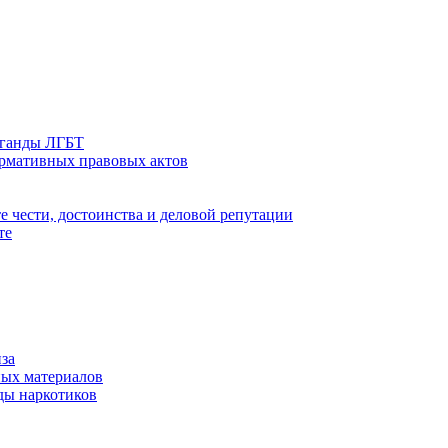
аганды ЛГБТ
ормативных правовых актов
е чести, достоинства и деловой репутации
те
за
ых материалов
ды наркотиков