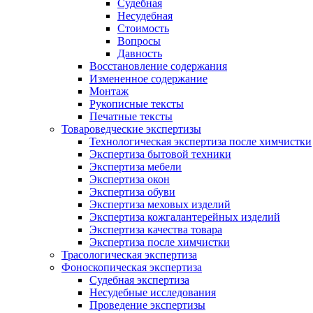
Судебная
Несудебная
Стоимость
Вопросы
Давность
Восстановление содержания
Измененное содержание
Монтаж
Рукописные тексты
Печатные тексты
Товароведческие экспертизы
Технологическая экспертиза после химчистки
Экспертиза бытовой техники
Экспертиза мебели
Экспертиза окон
Экспертиза обуви
Экспертиза меховых изделий
Экспертиза кожгалантерейных изделий
Экспертиза качества товара
Экспертиза после химчистки
Трасологическая экспертиза
Фоноскопическая экспертиза
Судебная экспертиза
Несудебные исследования
Проведение экспертизы