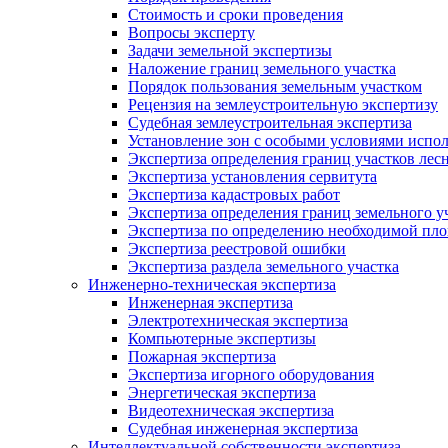
Стоимость и сроки проведения
Вопросы эксперту
Задачи земельной экспертизы
Наложение границ земельного участка
Порядок пользования земельным участком
Рецензия на землеустроительную экспертизу
Судебная землеустроительная экспертиза
Установление зон с особыми условиями испо
Экспертиза определения границ участков лес
Экспертиза установления сервитута
Экспертиза кадастровых работ
Экспертиза определения границ земельного у
Экспертиза по определению необходимой пло
Экспертиза реестровой ошибки
Экспертиза раздела земельного участка
Инженерно-техническая экспертиза
Инженерная экспертиза
Электротехническая экспертиза
Компьютерные экспертизы
Пожарная экспертиза
Экспертиза игорного оборудования
Энергетическая экспертиза
Видеотехническая экспертиза
Судебная инженерная экспертиза
Интеллектуальной собственности экспертиза