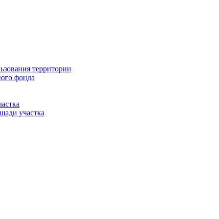
льзования территории
ного фонда
частка
щади участка