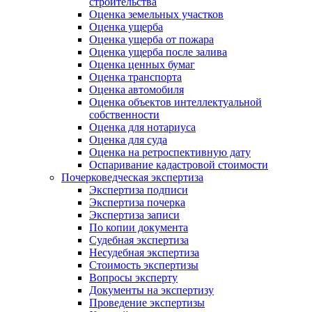
строительства
Оценка земельных участков
Оценка ущерба
Оценка ущерба от пожара
Оценка ущерба после залива
Оценка ценных бумаг
Оценка транспорта
Оценка автомобиля
Оценка объектов интеллектуальной
собственности
Оценка для нотариуса
Оценка для суда
Оценка на ретроспективную дату
Оспаривание кадастровой стоимости
Почерковедческая экспертиза
Экспертиза подписи
Экспертиза почерка
Экспертиза записи
По копии документа
Судебная экспертиза
Несудебная экспертиза
Стоимость экспертизы
Вопросы эксперту
Документы на экспертизу
Проведение экспертизы