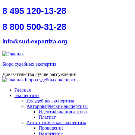
Перейти к основному содержанию
Skip to search
8 495 120-13-28
8 800 500-31-28
info@sud-expertiza.org
Бюро судебных экспертиз
Доказательства лучше рассуждений
Бюро судебных экспертиз
toggle
Главное меню
Главная
Экспертизы
Досудебная экспертиза
Автороведческие экспертизы
Идентификация автора
Плагиат
Автотехническая экспертиза
Проведение
Назначение