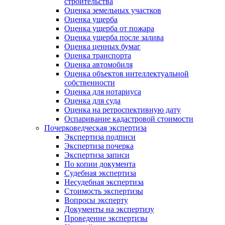
строительства
Оценка земельных участков
Оценка ущерба
Оценка ущерба от пожара
Оценка ущерба после залива
Оценка ценных бумаг
Оценка транспорта
Оценка автомобиля
Оценка объектов интеллектуальной
собственности
Оценка для нотариуса
Оценка для суда
Оценка на ретроспективную дату
Оспаривание кадастровой стоимости
Почерковедческая экспертиза
Экспертиза подписи
Экспертиза почерка
Экспертиза записи
По копии документа
Судебная экспертиза
Несудебная экспертиза
Стоимость экспертизы
Вопросы эксперту
Документы на экспертизу
Проведение экспертизы