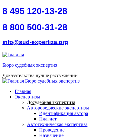
Перейти к основному содержанию
Skip to search
8 495 120-13-28
8 800 500-31-28
info@sud-expertiza.org
Бюро судебных экспертиз
Доказательства лучше рассуждений
Бюро судебных экспертиз
toggle
Главное меню
Главная
Экспертизы
Досудебная экспертиза
Автороведческие экспертизы
Идентификация автора
Плагиат
Автотехническая экспертиза
Проведение
Назначение