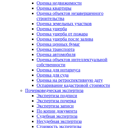
Оценка недвижимости
Оценка квартиры
Оценка объектов незавершенного
строительства
Оценка земельных участков
Оценка ущерба
Оценка ущерба от пожара
Оценка ущерба после залива
Оценка ценных бумаг
Оценка транспорта
Оценка автомобиля
Оценка объектов интеллектуальной
собственности
Оценка для нотариуса
Оценка для суда
Оценка на ретроспективную дату
Оспаривание кадастровой стоимости
Почерковедческая экспертиза
Экспертиза подписи
Экспертиза почерка
Экспертиза записи
По копии документа
Судебная экспертиза
Несудебная экспертиза
Стоимость экспертизы