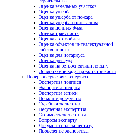
строительства
Оценка земельных участков
Оценка ущерба
Оценка ущерба от пожара
Оценка ущерба после залива
Оценка ценных бумаг
Оценка транспорта
Оценка автомобиля
Оценка объектов интеллектуальной
собственности
Оценка для нотариуса
Оценка для суда
Оценка на ретроспективную дату
Оспаривание кадастровой стоимости
Почерковедческая экспертиза
Экспертиза подписи
Экспертиза почерка
Экспертиза записи
По копии документа
Судебная экспертиза
Несудебная экспертиза
Стоимость экспертизы
Вопросы эксперту
Документы на экспертизу
Проведение экспертизы