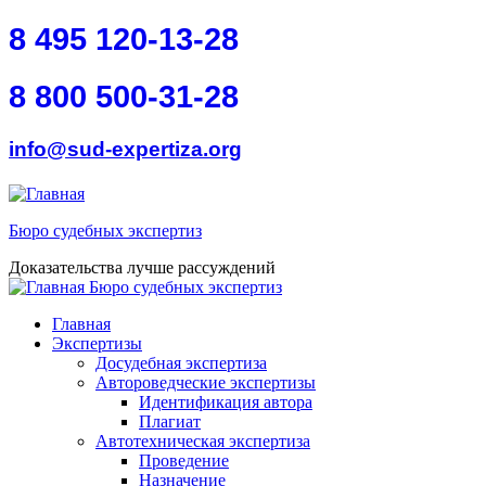
Перейти к основному содержанию
Skip to search
8 495 120-13-28
8 800 500-31-28
info@sud-expertiza.org
Бюро судебных экспертиз
Доказательства лучше рассуждений
Бюро судебных экспертиз
toggle
Главное меню
Главная
Экспертизы
Досудебная экспертиза
Автороведческие экспертизы
Идентификация автора
Плагиат
Автотехническая экспертиза
Проведение
Назначение