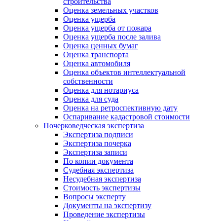
строительства
Оценка земельных участков
Оценка ущерба
Оценка ущерба от пожара
Оценка ущерба после залива
Оценка ценных бумаг
Оценка транспорта
Оценка автомобиля
Оценка объектов интеллектуальной
собственности
Оценка для нотариуса
Оценка для суда
Оценка на ретроспективную дату
Оспаривание кадастровой стоимости
Почерковедческая экспертиза
Экспертиза подписи
Экспертиза почерка
Экспертиза записи
По копии документа
Судебная экспертиза
Несудебная экспертиза
Стоимость экспертизы
Вопросы эксперту
Документы на экспертизу
Проведение экспертизы