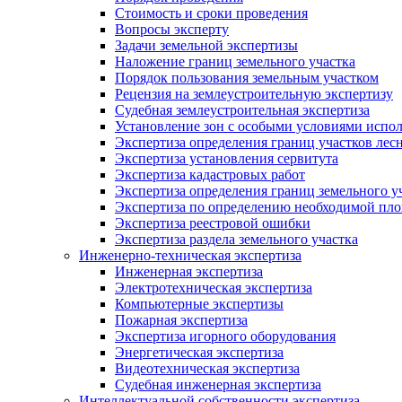
Стоимость и сроки проведения
Вопросы эксперту
Задачи земельной экспертизы
Наложение границ земельного участка
Порядок пользования земельным участком
Рецензия на землеустроительную экспертизу
Судебная землеустроительная экспертиза
Установление зон с особыми условиями испо
Экспертиза определения границ участков лес
Экспертиза установления сервитута
Экспертиза кадастровых работ
Экспертиза определения границ земельного у
Экспертиза по определению необходимой пло
Экспертиза реестровой ошибки
Экспертиза раздела земельного участка
Инженерно-техническая экспертиза
Инженерная экспертиза
Электротехническая экспертиза
Компьютерные экспертизы
Пожарная экспертиза
Экспертиза игорного оборудования
Энергетическая экспертиза
Видеотехническая экспертиза
Судебная инженерная экспертиза
Интеллектуальной собственности экспертиза