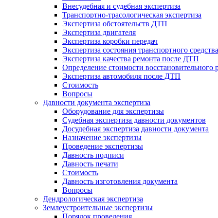
Внесудебная и судебная экспертиза
Транспортно-трасологическая экспертиза
Экспертиза обстоятельств ДТП
Экспертиза двигателя
Экспертиза коробки передач
Экспертиза состояния транспортного средств
Экспертиза качества ремонта после ДТП
Определение стоимости восстановительного 
Экспертиза автомобиля после ДТП
Стоимость
Вопросы
Давности документа экспертиза
Оборудование для экспертизы
Судебная экспертиза давности документов
Досудебная экспертиза давности документа
Назначение экспертизы
Проведение экспертизы
Давность подписи
Давность печати
Стоимость
Давность изготовления документа
Вопросы
Дендрологическая экспертиза
Землеустроительные экспертизы
Порядок проведения