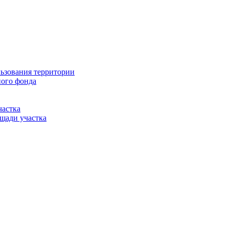
льзования территории
ного фонда
частка
щади участка