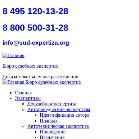
Перейти к основному содержанию
Skip to search
8 495 120-13-28
8 800 500-31-28
info@sud-expertiza.org
Бюро судебных экспертиз
Доказательства лучше рассуждений
Бюро судебных экспертиз
toggle
Главное меню
Главная
Экспертизы
Досудебная экспертиза
Автороведческие экспертизы
Идентификация автора
Плагиат
Автотехническая экспертиза
Проведение
Назначение