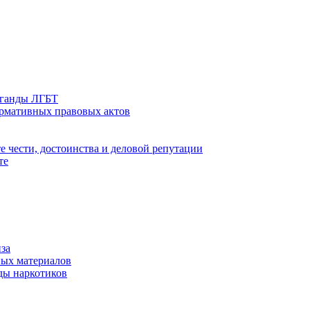
аганды ЛГБТ
ормативных правовых актов
е чести, достоинства и деловой репутации
те
за
ых материалов
ды наркотиков