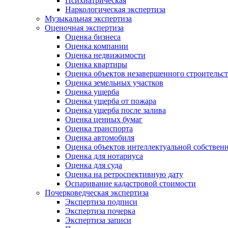
Психиатрическая
Наркологическая экспертиза
Музыкальная экспертиза
Оценочная экспертиза
Оценка бизнеса
Оценка компании
Оценка недвижимости
Оценка квартиры
Оценка объектов незавершенного строительст
Оценка земельных участков
Оценка ущерба
Оценка ущерба от пожара
Оценка ущерба после залива
Оценка ценных бумаг
Оценка транспорта
Оценка автомобиля
Оценка объектов интеллектуальной собствен
Оценка для нотариуса
Оценка для суда
Оценка на ретроспективную дату
Оспаривание кадастровой стоимости
Почерковедческая экспертиза
Экспертиза подписи
Экспертиза почерка
Экспертиза записи