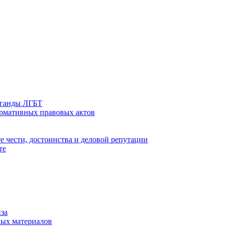
аганды ЛГБТ
ормативных правовых актов
е чести, достоинства и деловой репутации
те
за
ых материалов