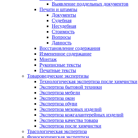
Выявление поддельных документов
Печати и штампы
Документы
Судебная
Несудебная
Стоимость
Вопросы
Давность
Восстановление содержания
Измененное содержание
Монтаж
Рукописные тексты
Печатные тексты
Товароведческие экспертизы
Технологическая экспертиза после химчистки
Экспертиза бытовой техники
Экспертиза мебели
Экспертиза окон
Экспертиза обуви
Экспертиза меховых изделий
Экспертиза кожгалантерейных изделий
Экспертиза качества товара
Экспертиза после химчистки
Трасологическая экспертиза
Фоноскопическая экспертиза