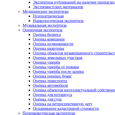
Экспертиза публикаций на наличие пропаган
Экстремистских материалов
Медицинские экспертизы
Психиатрическая
Наркологическая экспертиза
Музыкальная экспертиза
Оценочная экспертиза
Оценка бизнеса
Оценка компании
Оценка недвижимости
Оценка квартиры
Оценка объектов незавершенного строительст
Оценка земельных участков
Оценка ущерба
Оценка ущерба от пожара
Оценка ущерба после залива
Оценка ценных бумаг
Оценка транспорта
Оценка автомобиля
Оценка объектов интеллектуальной собствен
Оценка для нотариуса
Оценка для суда
Оценка на ретроспективную дату
Оспаривание кадастровой стоимости
Почерковедческая экспертиза