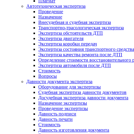
Плагиат
Автотехническая экспертиза
Проведение
Назначение
Внесудебная и судебная экспертиза
Транспортно-трасологическая экспертиза
Экспертиза обстоятельств ДТП
Экспертиза двигателя
Экспертиза коробки передач
Экспертиза состояния транспортного средств
Экспертиза качества ремонта после ДТП
Определение стоимости восстановительного 
Экспертиза автомобиля после ДТП
Стоимость
Вопросы
Давности документа экспертиза
Оборудование для экспертизы
Судебная экспертиза давности документов
Досудебная экспертиза давности документа
Назначение экспертизы
Проведение экспертизы
Давность подписи
Давность печати
Стоимость
Давность изготовления документа