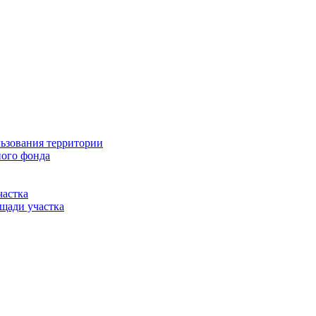
льзования территории
ного фонда
частка
щади участка