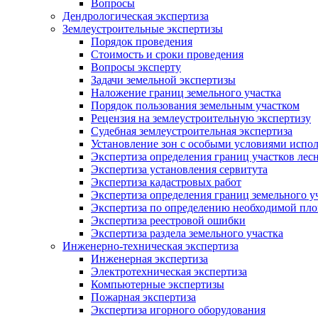
Вопросы
Дендрологическая экспертиза
Землеустроительные экспертизы
Порядок проведения
Стоимость и сроки проведения
Вопросы эксперту
Задачи земельной экспертизы
Наложение границ земельного участка
Порядок пользования земельным участком
Рецензия на землеустроительную экспертизу
Судебная землеустроительная экспертиза
Установление зон с особыми условиями испо
Экспертиза определения границ участков лес
Экспертиза установления сервитута
Экспертиза кадастровых работ
Экспертиза определения границ земельного у
Экспертиза по определению необходимой пло
Экспертиза реестровой ошибки
Экспертиза раздела земельного участка
Инженерно-техническая экспертиза
Инженерная экспертиза
Электротехническая экспертиза
Компьютерные экспертизы
Пожарная экспертиза
Экспертиза игорного оборудования