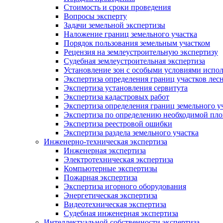
Стоимость и сроки проведения
Вопросы эксперту
Задачи земельной экспертизы
Наложение границ земельного участка
Порядок пользования земельным участком
Рецензия на землеустроительную экспертизу
Судебная землеустроительная экспертиза
Установление зон с особыми условиями испо
Экспертиза определения границ участков лес
Экспертиза установления сервитута
Экспертиза кадастровых работ
Экспертиза определения границ земельного у
Экспертиза по определению необходимой пло
Экспертиза реестровой ошибки
Экспертиза раздела земельного участка
Инженерно-техническая экспертиза
Инженерная экспертиза
Электротехническая экспертиза
Компьютерные экспертизы
Пожарная экспертиза
Экспертиза игорного оборудования
Энергетическая экспертиза
Видеотехническая экспертиза
Судебная инженерная экспертиза
Интеллектуальной собственности экспертиза