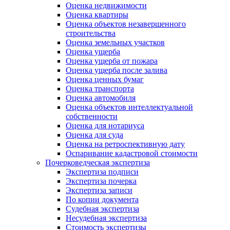
Оценка недвижимости
Оценка квартиры
Оценка объектов незавершенного
строительства
Оценка земельных участков
Оценка ущерба
Оценка ущерба от пожара
Оценка ущерба после залива
Оценка ценных бумаг
Оценка транспорта
Оценка автомобиля
Оценка объектов интеллектуальной
собственности
Оценка для нотариуса
Оценка для суда
Оценка на ретроспективную дату
Оспаривание кадастровой стоимости
Почерковедческая экспертиза
Экспертиза подписи
Экспертиза почерка
Экспертиза записи
По копии документа
Судебная экспертиза
Несудебная экспертиза
Стоимость экспертизы