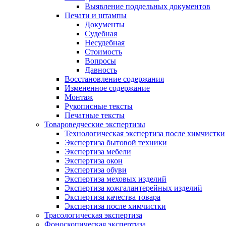
Выявление поддельных документов
Печати и штампы
Документы
Судебная
Несудебная
Стоимость
Вопросы
Давность
Восстановление содержания
Измененное содержание
Монтаж
Рукописные тексты
Печатные тексты
Товароведческие экспертизы
Технологическая экспертиза после химчистки
Экспертиза бытовой техники
Экспертиза мебели
Экспертиза окон
Экспертиза обуви
Экспертиза меховых изделий
Экспертиза кожгалантерейных изделий
Экспертиза качества товара
Экспертиза после химчистки
Трасологическая экспертиза
Фоноскопическая экспертиза