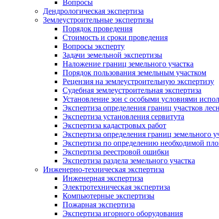
Вопросы
Дендрологическая экспертиза
Землеустроительные экспертизы
Порядок проведения
Стоимость и сроки проведения
Вопросы эксперту
Задачи земельной экспертизы
Наложение границ земельного участка
Порядок пользования земельным участком
Рецензия на землеустроительную экспертизу
Судебная землеустроительная экспертиза
Установление зон с особыми условиями испо
Экспертиза определения границ участков лес
Экспертиза установления сервитута
Экспертиза кадастровых работ
Экспертиза определения границ земельного у
Экспертиза по определению необходимой пло
Экспертиза реестровой ошибки
Экспертиза раздела земельного участка
Инженерно-техническая экспертиза
Инженерная экспертиза
Электротехническая экспертиза
Компьютерные экспертизы
Пожарная экспертиза
Экспертиза игорного оборудования