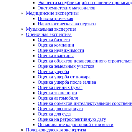
Экспертиза публикаций на наличие пропаган
Экстремистских материалов
Медицинские экспертизы
Психиатрическая
Наркологическая экспертиза
Музыкальная экспертиза
Оценочная экспертиза
Оценка бизнеса
Оценка компании
Оценка недвижимости
Оценка квартиры
Оценка объектов незавершенного строительст
Оценка земельных участков
Оценка ущерба
Оценка ущерба от пожара
Оценка ущерба после залива
Оценка ценных бумаг
Оценка транспорта
Оценка автомобиля
Оценка объектов интеллектуальной собствен
Оценка для нотариуса
Оценка для суда
Оценка на ретроспективную дату
Оспаривание кадастровой стоимости
Почерковедческая экспертиза