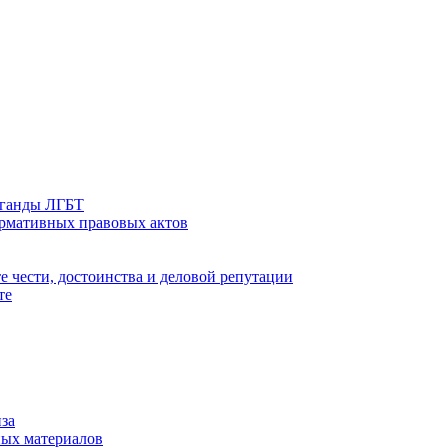
аганды ЛГБТ
ормативных правовых актов
е чести, достоинства и деловой репутации
те
за
ых материалов