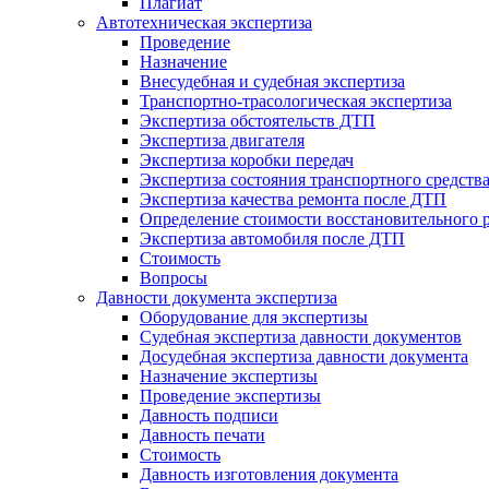
Плагиат
Автотехническая экспертиза
Проведение
Назначение
Внесудебная и судебная экспертиза
Транспортно-трасологическая экспертиза
Экспертиза обстоятельств ДТП
Экспертиза двигателя
Экспертиза коробки передач
Экспертиза состояния транспортного средств
Экспертиза качества ремонта после ДТП
Определение стоимости восстановительного 
Экспертиза автомобиля после ДТП
Стоимость
Вопросы
Давности документа экспертиза
Оборудование для экспертизы
Судебная экспертиза давности документов
Досудебная экспертиза давности документа
Назначение экспертизы
Проведение экспертизы
Давность подписи
Давность печати
Стоимость
Давность изготовления документа