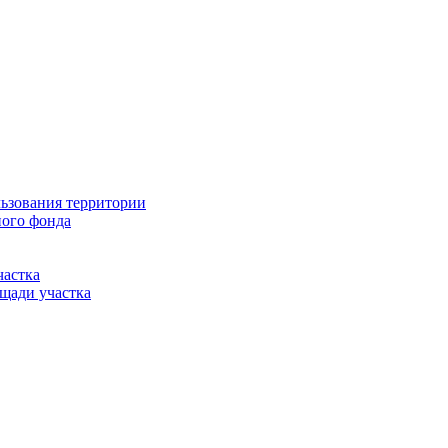
льзования территории
ного фонда
частка
щади участка