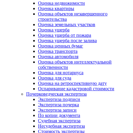
Оценка недвижимости
Оценка квартиры
Оценка объектов незавершенного
строительства
Оценка земельных участков
Оценка ущерба
Оценка ущерба от пожара
Оценка ущерба после залива
Оценка ценных бумаг
Оценка транспорта
Оценка автомобиля
Оценка объектов интеллектуальной
собственности
Оценка для нотариуса
Оценка для суда
Оценка на ретроспективную дату
Оспаривание кадастровой стоимости
Почерковедческая экспертиза
Экспертиза подписи
Экспертиза почерка
Экспертиза записи
По копии документа
Судебная экспертиза
Несудебная экспертиза
Стоимость экспертизы